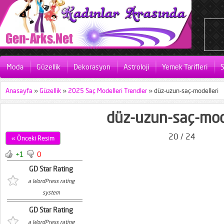
Moda
Güzellik
Dekorasyon
Astroloji
Yemek Tarifleri
S
Anasayfa
»
Güzellik
»
2025 Saç Modelleri Trendler
»
düz-uzun-saç-modelleri
düz-uzun-saç-mod
20 / 24
« Önceki Resim
+1
0
GD Star Rating
a WordPress rating
system
GD Star Rating
a WordPress rating