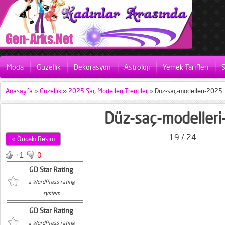
Moda
Güzellik
Dekorasyon
Astroloji
Yemek Tarifleri
S
Anasayfa
»
Güzellik
»
2025 Saç Modelleri Trendler
»
Düz-saç-modelleri-2025
Düz-saç-modeller
19 / 24
« Önceki Resim
+1
0
GD Star Rating
a WordPress rating
system
GD Star Rating
a WordPress rating