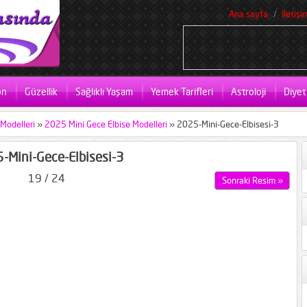
Ana sayfa
İletişi
on
Güzellik
Sağlıklı Yaşam
Yemek Tarifleri
Astroloji
Diyet
 Modelleri
»
2025 Mini Gece Elbise Modelleri
»
2025-Mini-Gece-Elbisesi-3
-Mini-Gece-Elbisesi-3
19 / 24
Sonraki Resim »