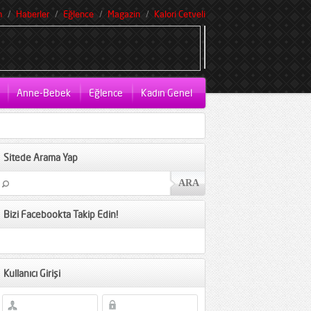
m
Haberler
Eğlence
Magazin
Kalori Cetveli
Anne-Bebek
Eğlence
Kadın Genel
Sitede Arama Yap
Bizi Facebookta Takip Edin!
Kullanıcı Girişi