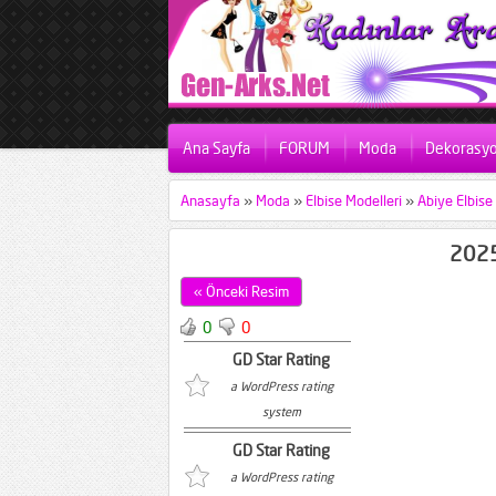
Ana Sayfa
FORUM
Moda
Dekorasy
Anasayfa
»
Moda
»
Elbise Modelleri
»
Abiye Elbise
2025
« Önceki Resim
0
0
GD Star Rating
a WordPress rating
system
GD Star Rating
a WordPress rating