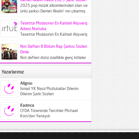
yansıtacak 2025...
2025 pop müzik albümlerinden olan ve
ünlü şarkıcı Demet Akalın' nın çıkarmış
olduğu Rekor adlı...
Tesettür Modasının En Kaliteli Alışveriş
Adresi Nurtuba
Tesettür Modasının En Kaliteli Alışveriş
Adresi Nurtuba Teknolojinin gelişmesi
ve buna bağlı olarak da bilgisayar
Not Defteri 8.Bölüm Rap Şarkısı Sözleri
kullanımının...
Dinle
Not defteri dizisi özellikle genç kitleler
tarafından çok beğenildi. Diziyle
beraber not defteri dizisinde çalan...
Yazarlarımız
Allgroo
İsmail YK Nasıl Mutluluklar Dilerim
Dilerim Şarkı Sözleri
Kadınca
CFDA Töreninde Tercihler Michael
Kors’dan Yanaydı