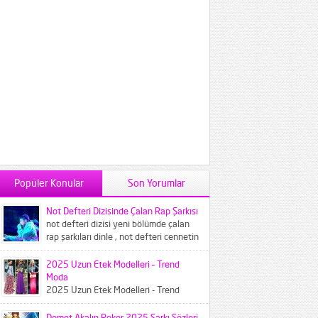
Popüler Konular
Son Yorumlar
Not Defteri Dizisinde Çalan Rap Şarkısı
not defteri dizisi yeni bölümde çalan
rap şarkıları dinle , not defteri cennetin
çocukları şarkısı...
2025 Uzun Etek Modelleri – Trend
Moda
2025 Uzun Etek Modelleri - Trend
Moda 2025 Modası denildiğinde
akıllara bu yılın feminen havasını
Demet Akalın Rekor 2025 Şarkı Sözleri