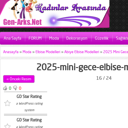
Ana Sayfa
FORUM
Moda
Dekorasyon
Güzellik
Sağlıkl
Anasayfa
»
Moda
»
Elbise Modelleri
»
Abiye Elbise Modelleri
»
2025 Mini Gece 
2025-mini-gece-elbise-
16 / 24
« Önceki Resim
0
0
GD Star Rating
a WordPress rating
system
GD Star Rating
a WordPress rating