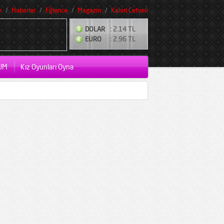
m
Haberler
Eğlence
Magazin
Kalori Cetveli
DOLAR
: 2.14 TL
EURO
: 2.96 TL
UM
Kız Oyunları Oyna