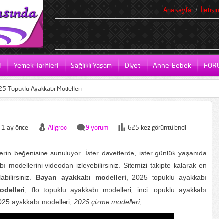
Ana sayfa
İletişi
i
Yemek Tarifleri
Sağlıklı Yaşam
Diyet
Anne-Bebek
FOR
5 Topuklu Ayakkabı Modelleri
1 ay önce
Allgroo
9 yorum
625 kez görüntülendi
erin beğenisine sunuluyor. İster davetlerde, ister günlük yaşamda
bı modellerini videodan izleyebilirsiniz. Sitemizi takipte kalarak en
bilirsiniz.
Bayan ayakkabı modelleri
, 2025 topuklu ayakkabı
delleri
, flo topuklu ayakkabı modelleri, inci topuklu ayakkabı
025 ayakkabı modelleri,
2025 çizme modelleri
,