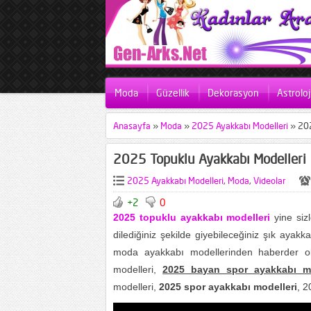
Moda
Güzellik
Dekorasyon
Astroloj
Anasayfa
»
Moda
»
2025 Ayakkabı Modelleri
»
202
2025 Topuklu Ayakkabı Modelleri
2025 Ayakkabı Modelleri
,
Moda
,
Videolar
+2
0
2025 topuklu ayakkabı modelleri
yine sizl
dilediğiniz şekilde giyebileceğiniz şık ayakka
moda ayakkabı modellerinden haberder ola
modelleri,
2025 bayan spor ayakkabı mo
modelleri,
2025 spor ayakkabı modelleri
, 2