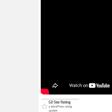
GD Star Rating
a WordPress rating
system