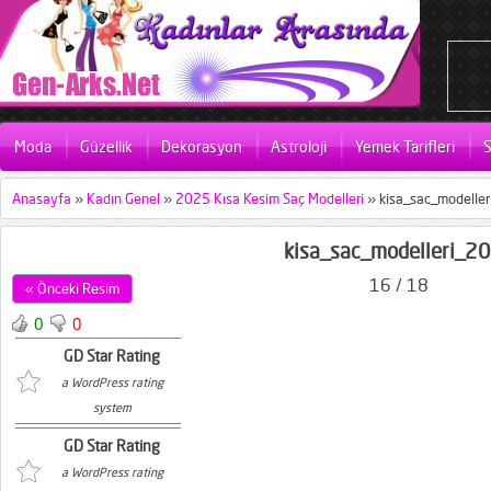
Moda
Güzellik
Dekorasyon
Astroloji
Yemek Tarifleri
S
Anasayfa
»
Kadın Genel
»
2025 Kısa Kesim Saç Modelleri
»
kisa_sac_modelle
kisa_sac_modelleri_2
16 / 18
« Önceki Resim
0
0
GD Star Rating
a WordPress rating
system
GD Star Rating
a WordPress rating