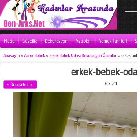
Moda
Güzellik
Dekorasyon
Astroloji
Yemek Tarifleri
S
Anasayfa
»
Anne-Bebek
»
Erkek Bebek Odası Dekorasyon Önerileri
»
erkek-be
erkek-bebek-oda
8 / 21
« Önceki Resim