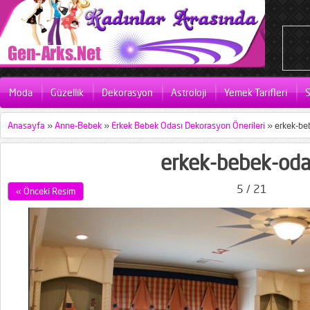
Moda
Güzellik
Dekorasyon
Astroloji
Yemek Tarifleri
S
Anasayfa
»
Anne-Bebek
»
Erkek Bebek Odası Dekorasyon Önerileri
»
erkek-be
erkek-bebek-oda
5 / 21
« Önceki Resim