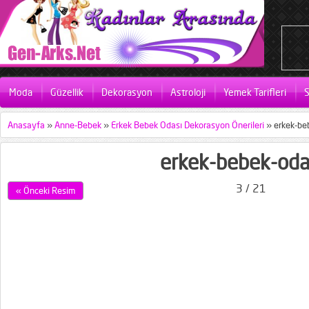
Moda
Güzellik
Dekorasyon
Astroloji
Yemek Tarifleri
S
Anasayfa
»
Anne-Bebek
»
Erkek Bebek Odası Dekorasyon Önerileri
»
erkek-be
erkek-bebek-oda
3 / 21
« Önceki Resim