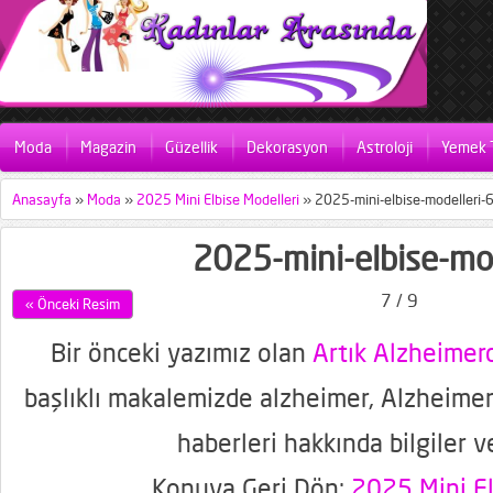
Moda
Magazin
Güzellik
Dekorasyon
Astroloji
Yemek T
Anasayfa
»
Moda
»
2025 Mini Elbise Modelleri
»
2025-mini-elbise-modelleri-
2025-mini-elbise-mod
7 / 9
« Önceki Resim
Bir önceki yazımız olan
Artık Alzheime
başlıklı makalemizde alzheimer, Alzheimer
haberleri hakkında bilgiler v
Konuya Geri Dön:
2025 Mini El